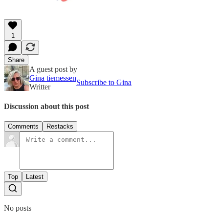
1
Share
A guest post by
Gina tiemessen
Subscribe to Gina
Writter
Discussion about this post
Comments
Restacks
Top
Latest
No posts