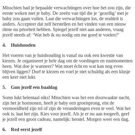
Misschien had je bepaalde verwachtingen over hoe het zou zijn, die
eerste weken met je baby. De zeeën van tijd die je ‘gezellig’ met je
baby zou gaan vullen. Laat die verwachtingen los, de realiteit is
anders. Accepteer dat zelf herstellen en het vinden van een nieuw
ritme nu prioriteit hebben. Spiegel jezelf niet aan anderen, vraag
jezelf steeds af: ‘Wat heb ik nu nodig om me goed te voelen?’
4. Huishouden
Het voeren van je huishouding is vanaf nu ook een kwestie van
kiezen. Je organiseert je hele dag om de voedingen en rustmomenten
heen. Wat doe je wanneer? Wat moet écht en wat kan nog even
blijven liggen? Durf te kiezen en voel je niet schuldig als een klusje
een keer niet lukt.
5. Gun jezelf een baaldag
Soms lukt helemaal niks! Misschien was het een doorwaakte nacht,
zijn het je hormonen, heeft je baby een groeisprong, eist de
vermoeidheid zijn tol of zijn de veranderingen even te veel. Wat het
ook is, laat het zijn. Kies voor jezelf. Als je er nu aan toegeeft, geef
je jezelf een groot cadeau, namelijk: herstel. Morgen weer een dag.
6. Red eerst jezelf