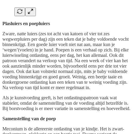
Plasluiers en poepluiers
Zware, natte luiers (zes tot acht van katoen of vier tot zes
wegwerpluiers per dag) zijn een teken dat je baby voldoende vocht
binnenkrijgt. Een goede luier voelt niet nat aan, maar kun je
‘wegen’(voelen) in je hand. Poepen is een verhaal op zich. Bij elke
luierwisseling ontlasting, eens per dag, het kan allemaal. Ook dit
patroon verandert na verloop van tijd. Na een week of vier kan het
ook aanzienlijk minder worden, bijvoorbeeld eens per drie tot vier
dagen. Ook dat kan volstrekt normaal zijn, mits je baby voldoende
voeding binnenkrijgt en goed groeit. Weinig, een beetje taaie en
donkergroene ontlasting kan een teken van te weinig voeding zijn.
Na verloop van tijd komt er meer regelmaat in.
Als je kunstvoeding geeft, is het ontlastingspatroon vaak wat
stabieler, omdat de samenstelling van de voeding altijd hetzelfde is.
Bij borstvoeding is er meer variatie in samenstelling en hoeveelheid.
Samenstelling van de poep
Meconium is de allereerste ontlasting van je kindje. Het is zwart-