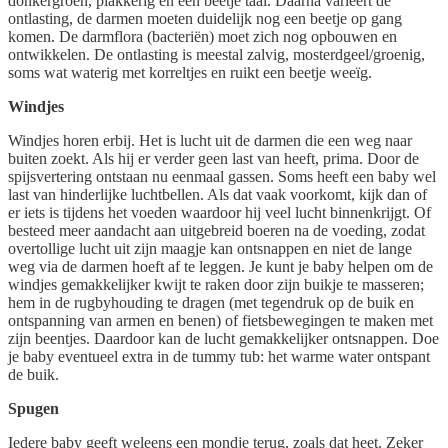
donkergroen, plakkerig en een beetje taai. Daarna varieert de
ontlasting, de darmen moeten duidelijk nog een beetje op gang
komen. De darmflora (bacteriën) moet zich nog opbouwen en
ontwikkelen. De ontlasting is meestal zalvig, mosterdgeel/groenig,
soms wat waterig met korreltjes en ruikt een beetje weeïg.
Windjes
Windjes horen erbij. Het is lucht uit de darmen die een weg naar
buiten zoekt. Als hij er verder geen last van heeft, prima. Door de
spijsvertering ontstaan nu eenmaal gassen. Soms heeft een baby wel
last van hinderlijke luchtbellen. Als dat vaak voorkomt, kijk dan of
er iets is tijdens het voeden waardoor hij veel lucht binnenkrijgt. Of
besteed meer aandacht aan uitgebreid boeren na de voeding, zodat
overtollige lucht uit zijn maagje kan ontsnappen en niet de lange
weg via de darmen hoeft af te leggen. Je kunt je baby helpen om de
windjes gemakkelijker kwijt te raken door zijn buikje te masseren;
hem in de rugbyhouding te dragen (met tegendruk op de buik en
ontspanning van armen en benen) of fietsbewegingen te maken met
zijn beentjes. Daardoor kan de lucht gemakkelijker ontsnappen. Doe
je baby eventueel extra in de tummy tub: het warme water ontspant
de buik.
Spugen
Iedere baby geeft weleens een mondje terug, zoals dat heet. Zeker