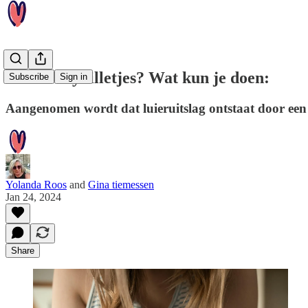
Rode babybilletjes? Wat kun je doen:
Subscribe
Sign in
Aangenomen wordt dat luieruitslag ontstaat door een 
Yolanda Roos
and
Gina tiemessen
Jan 24, 2024
Share