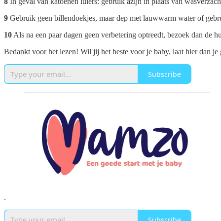
8
In geval van katoenen luiers: gebruik azijn in plaats van wasverzach
9
Gebruik geen billendoekjes, maar dep met lauwwarm water of gebr
10
Als na een paar dagen geen verbetering optreedt, bezoek dan de hui
Bedankt voor het lezen! Wil jij het beste voor je baby, laat hier dan 
Subscribe
.
Subscribe