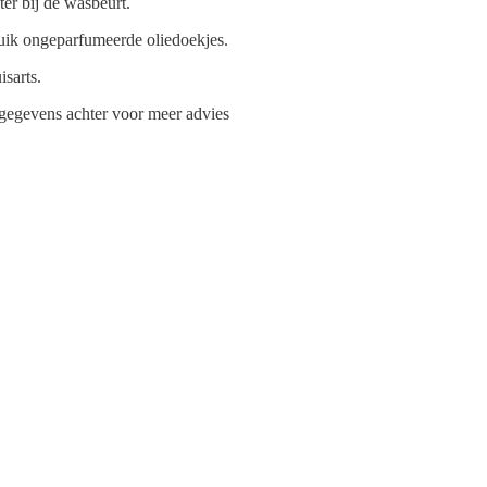
ter bij de wasbeurt.
uik ongeparfumeerde oliedoekjes.
sarts.
je gegevens achter voor meer advies