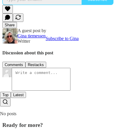
Share
A guest post by
Gina tiemessen
Subscribe to Gina
Writter
Discussion about this post
Comments
Restacks
Top
Latest
No posts
Ready for more?