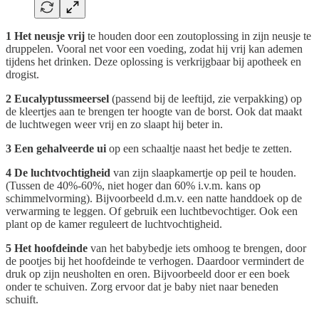
1 Het neusje vrij
te houden door een zoutoplossing in zijn neusje te
druppelen. Vooral net voor een voeding, zodat hij vrij kan ademen
tijdens het drinken. Deze oplossing is verkrijgbaar bij apotheek en
drogist.
2 Eucalyptussmeersel
(passend bij de leeftijd, zie verpakking) op
de kleertjes aan te brengen ter hoogte van de borst. Ook dat maakt
de luchtwegen weer vrij en zo slaapt hij beter in.
3 Een gehalveerde ui
op een schaaltje naast het bedje te zetten.
4 De luchtvochtigheid
van zijn slaapkamertje op peil te houden.
(Tussen de 40%-60%, niet hoger dan 60% i.v.m. kans op
schimmelvorming). Bijvoorbeeld d.m.v. een natte handdoek op de
verwarming te leggen. Of gebruik een luchtbevochtiger. Ook een
plant op de kamer reguleert de luchtvochtigheid.
5 Het hoofdeinde
van het babybedje iets omhoog te brengen, door
de pootjes bij het hoofdeinde te verhogen. Daardoor vermindert de
druk op zijn neusholten en oren. Bijvoorbeeld door er een boek
onder te schuiven. Zorg ervoor dat je baby niet naar beneden
schuift.