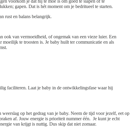
gen voorkom je dat hij té moe is om goed te slapen of te
lukken; gapen. Dat is hét moment om je bedritueel te starten.
n rust en balans belangrijk.
 kan ook van vermoeidheid, of ongemak van een vieze luier. Een
 moeilijk te troosten is. Je baby huilt ter communicatie en als
omst.
lig faciliteren. Laat je baby in de ontwikkelingsfase waar hij
n weerslag op het gedrag van je baby. Neem de tijd voor jezelf, eet op
praken af. Jouw energie is prioriteit nummer één. Je kunt je echt
nergie van krijgt is nuttig. Dus skip dat niet zomaar.