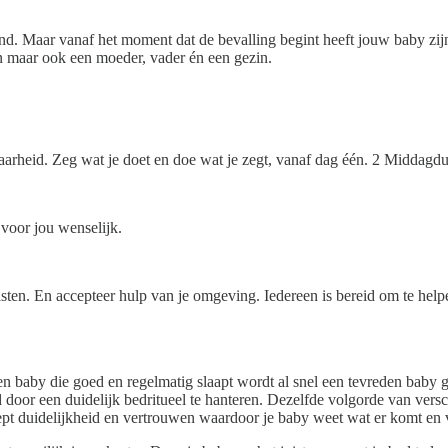
hand. Maar vanaf het moment dat de bevalling begint heeft jouw baby zijn
en maar ook een moeder, vader én een gezin.
arheid. Zeg wat je doet en doe wat je zegt, vanaf dag één. 2 Middagdu
 voor jou wenselijk.
ten. En accepteer hulp van je omgeving. Iedereen is bereid om te helpen
Een baby die goed en regelmatig slaapt wordt al snel een tevreden ba
 door een duidelijk bedritueel te hanteren. Dezelfde volgorde van vers
pt duidelijkheid en vertrouwen waardoor je baby weet wat er komt en v