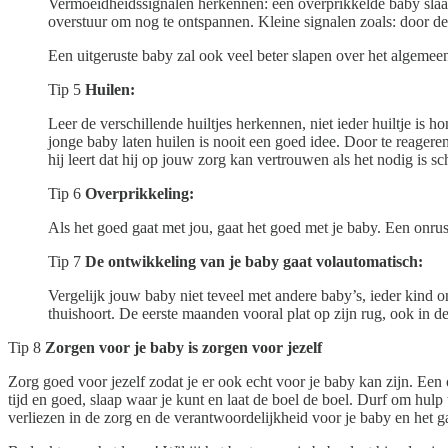
Vermoeidheidssignalen herkennen: een overprikkelde baby slaapt
overstuur om nog te ontspannen. Kleine signalen zoals: door de 
Een uitgeruste baby zal ook veel beter slapen over het algemeen
Tip 5
Huilen:
Leer de verschillende huiltjes herkennen, niet ieder huiltje is
jonge baby laten huilen is nooit een goed idee. Door te reageren
hij leert dat hij op jouw zorg kan vertrouwen als het nodig is
Tip 6
Overprikkeling:
Als het goed gaat met jou, gaat het goed met je baby. Een onru
Tip 7
De ontwikkeling van je baby gaat volautomatisch:
Vergelijk jouw baby niet teveel met andere baby’s, ieder kind ont
thuishoort. De eerste maanden vooral plat op zijn rug, ook in d
Tip 8
Zorgen voor je baby is zorgen voor jezelf
Zorg goed voor jezelf zodat je er ook echt voor je baby kan zijn. Een
tijd en goed, slaap waar je kunt en laat de boel de boel. Durf om hulp
verliezen in de zorg en de verantwoordelijkheid voor je baby en het gaa