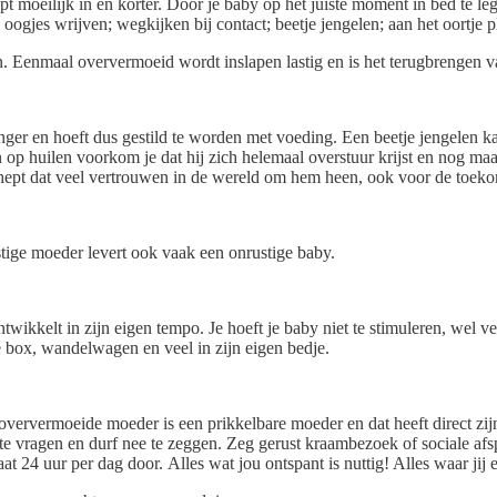
 moeilijk in en korter. Door je baby op het juiste moment in bed te leg
oogjes wrijven; wegkijken bij contact; beetje jengelen; aan het oortje p
. Eenmaal oververmoeid wordt inslapen lastig en is het terugbrengen va
 honger en hoeft dus gestild te worden met voeding. Een beetje jengelen
 op huilen voorkom je dat hij zich helemaal overstuur krijst en nog maar
 schept dat veel vertrouwen in de wereld om hem heen, ook voor de toek
stige moeder levert ook vaak een onrustige baby.
wikkelt in zijn eigen tempo. Je hoeft je baby niet te stimuleren, wel vei
e box, wandelwagen en veel in zijn eigen bedje.
 oververmoeide moeder is een prikkelbare moeder en dat heeft direct zij
 te vragen en durf nee te zeggen. Zeg gerust kraambezoek of sociale afs
t 24 uur per dag door. Alles wat jou ontspant is nuttig! Alles waar jij e