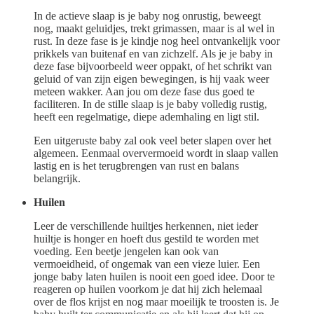
In de actieve slaap is je baby nog onrustig, beweegt
nog, maakt geluidjes, trekt grimassen, maar is al wel in
rust. In deze fase is je kindje nog heel ontvankelijk voor
prikkels van buitenaf en van zichzelf. Als je je baby in
deze fase bijvoorbeeld weer oppakt, of het schrikt van
geluid of van zijn eigen bewegingen, is hij vaak weer
meteen wakker. Aan jou om deze fase dus goed te
faciliteren. In de stille slaap is je baby volledig rustig,
heeft een regelmatige, diepe ademhaling en ligt stil.
Een uitgeruste baby zal ook veel beter slapen over het
algemeen. Eenmaal oververmoeid wordt in slaap vallen
lastig en is het terugbrengen van rust en balans
belangrijk.
Huilen
Leer de verschillende huiltjes herkennen, niet ieder
huiltje is honger en hoeft dus gestild te worden met
voeding. Een beetje jengelen kan ook van
vermoeidheid, of ongemak van een vieze luier. Een
jonge baby laten huilen is nooit een goed idee. Door te
reageren op huilen voorkom je dat hij zich helemaal
over de flos krijst en nog maar moeilijk te troosten is. Je