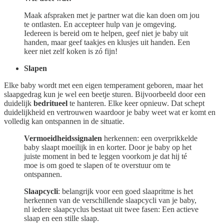
Maak afspraken met je partner wat die kan doen om jou
te ontlasten. En accepteer hulp van je omgeving.
Iedereen is bereid om te helpen, geef niet je baby uit
handen, maar geef taakjes en klusjes uit handen. Een
keer niet zelf koken is zó fijn!
Slapen
Elke baby wordt met een eigen temperament geboren, maar het
slaapgedrag kun je wel een beetje sturen. Bijvoorbeeld door een
duidelijk
bedritueel
te hanteren. Elke keer opnieuw. Dat schept
duidelijkheid en vertrouwen waardoor je baby weet wat er komt en
volledig kan ontspannen in de situatie.
Vermoeidheidssignalen
herkennen: een overprikkelde
baby slaapt moeilijk in en korter. Door je baby op het
juiste moment in bed te leggen voorkom je dat hij té
moe is om goed te slapen of te overstuur om te
ontspannen.
Slaapcycli
: belangrijk voor een goed slaapritme is het
herkennen van de verschillende slaapcycli van je baby,
nl iedere slaapcyclus bestaat uit twee fasen: Een actieve
slaap en een stille slaap.