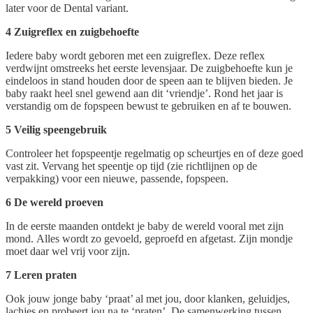
later voor de Dental variant.
4 Zuigreflex en zuigbehoefte
Iedere baby wordt geboren met een zuigreflex. Deze reflex
verdwijnt omstreeks het eerste levensjaar. De zuigbehoefte kun je
eindeloos in stand houden door de speen aan te blijven bieden. Je
baby raakt heel snel gewend aan dit ‘vriendje’. Rond het jaar is
verstandig om de fopspeen bewust te gebruiken en af te bouwen.
5 Veilig speengebruik
Controleer het fopspeentje regelmatig op scheurtjes en of deze goed
vast zit. Vervang het speentje op tijd (zie richtlijnen op de
verpakking) voor een nieuwe, passende, fopspeen.
6 De wereld proeven
In de eerste maanden ontdekt je baby de wereld vooral met zijn
mond. Alles wordt zo gevoeld, geproefd en afgetast. Zijn mondje
moet daar wel vrij voor zijn.
7 Leren praten
Ook jouw jonge baby ‘praat’ al met jou, door klanken, geluidjes,
lachjes en probeert jou na te ‘praten’. De samenwerking tussen