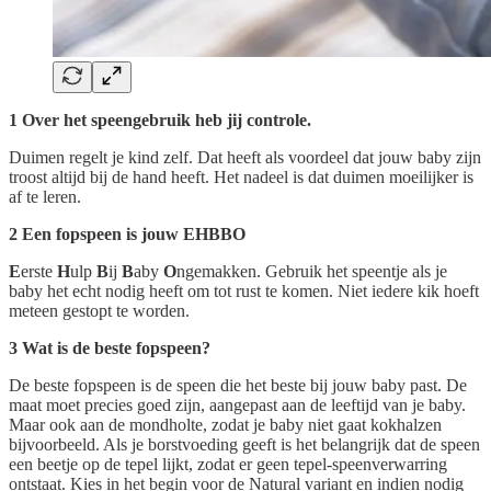
1 Over het speengebruik heb jij controle.
Duimen regelt je kind zelf. Dat heeft als voordeel dat jouw baby zijn
troost altijd bij de hand heeft. Het nadeel is dat duimen moeilijker is
af te leren.
2 Een fopspeen is jouw EHBBO
E
erste
H
ulp
B
ij
B
aby
O
ngemakken. Gebruik het speentje als je
baby het echt nodig heeft om tot rust te komen. Niet iedere kik hoeft
meteen gestopt te worden.
3 Wat is de beste fopspeen?
De beste fopspeen is de speen die het beste bij jouw baby past. De
maat moet precies goed zijn, aangepast aan de leeftijd van je baby.
Maar ook aan de mondholte, zodat je baby niet gaat kokhalzen
bijvoorbeeld. Als je borstvoeding geeft is het belangrijk dat de speen
een beetje op de tepel lijkt, zodat er geen tepel-speenverwarring
ontstaat. Kies in het begin voor de Natural variant en indien nodig