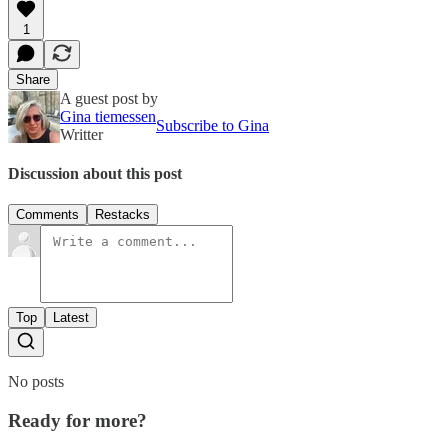
1
Share
A guest post by
Gina tiemessen
Subscribe to Gina
Writter
Discussion about this post
Comments
Restacks
Top
Latest
No posts
Ready for more?