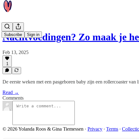
Nachtvoedingen? Zo maak je he
Subscribe
Sign in
Feb 13, 2025
1
De eerste weken met een pasgeboren baby zijn een rollercoaster van 
Read →
Comments
© 2026 Yolanda Roos & Gina Tiemessen
·
Privacy
∙
Terms
∙
Collecti