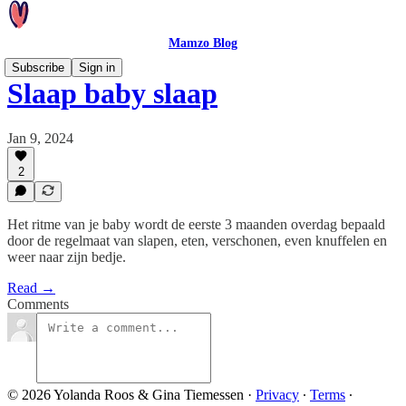
Mamzo Blog
Subscribe
Sign in
Slaap baby slaap
Jan 9, 2024
2
Het ritme van je baby wordt de eerste 3 maanden overdag bepaald
door de regelmaat van slapen, eten, verschonen, even knuffelen en
weer naar zijn bedje.
Read →
Comments
© 2026 Yolanda Roos & Gina Tiemessen
·
Privacy
∙
Terms
∙